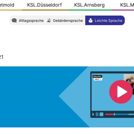
etmold
KSL.Düsseldorf
KSL.Arnsberg
KSL.M
Alltagssprache
Gebärdensprache
Leichte Sprache
21