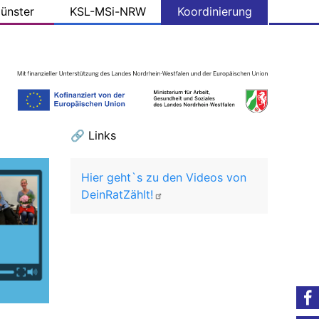
ünster
KSL-MSi-NRW
Koordinierung
🔗 Links
Hier geht`s zu den Videos von
DeinRatZählt!