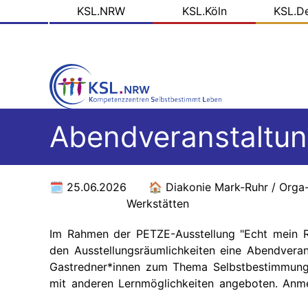
KSL
Direkt
KSL.NRW
KSL.Köln
KSL.D
zum
Domains
Inhalt
Abendveranstaltung
25.06.2026
Diakonie Mark-Ruhr / Orga
Werkstätten
Im Rahmen der PETZE-Ausstellung "Echt mein R
den Ausstellungsräumlichkeiten eine Abendveran
Gastredner*innen zum Thema Selbstbestimmung 
mit anderen Lernmöglichkeiten angeboten. Anm