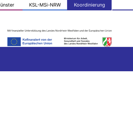
ünster
KSL-MSi-NRW
Koordinierung