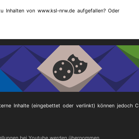
zu Inhalten von www.ksl-nrw.de aufgefallen? Oder
telefonisch kontaktieren:
lbstbestimmt Leben (KSL) NRW
terne Inhalte (eingebettet oder verlinkt) können jedoch 
Impressum
tellungen bei Youtube werden übernommen.