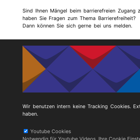
Sind Ihnen Mängel beim barrierefreien Zugang 
haben Sie Fragen zum Thema Barrierefreiheit?
Dann können Sie sich gerne bei uns melden.
Sie können uns auch per Post, per E-Mail oder 
Koordinierungsstelle der Kompetenzzentren Se
Munscheidstr. 14
45886 Gelsenkirchen
Telefon: 0209 95 66 00-25
E-Mail: info(at)ksl-nrw.de
Wir benutzen intern keine Tracking Cookies. Ex
haben.
Fußbereich
Datenschutz
Barrierefreiheitserklärung
Youtube Cookies
Notwendig für Youtube Videos. Ihre Cookie Eins