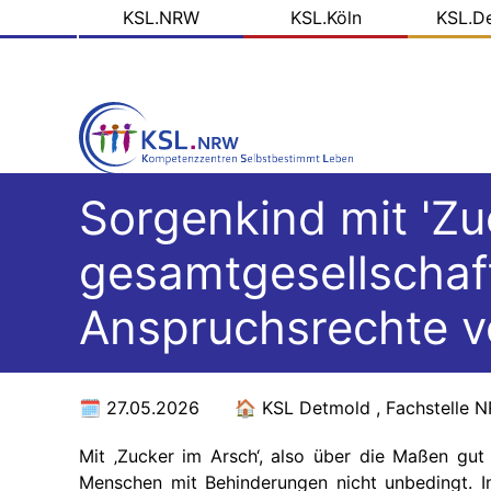
KSL
Direkt
KSL.NRW
KSL.Köln
KSL.D
zum
Domains
Inhalt
Sorgenkind mit 'Zu
gesamtgesellschaft
Anspruchsrechte 
27.05.2026
KSL Detmold , Fachstelle N
Mit ‚Zucker im Arsch‘, also über die Maßen gut
Menschen mit Behinderungen nicht unbedingt. Im